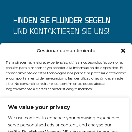
F
INDEN SIE FLUNDER SEGELN
UND KONTAKTIEREN SIE UNS!
Wir freuen uns auf Ihren Besuch in
Gestionar consentimiento
Morro Jable, bis bald!
Para ofrecer las mejores experiencias, utilizamos tecnologías como las
+34 616 57 58 78
cookies para almacenar y/o acceder a la información del dispositivo. El
consentimiento de estas tecnologías nos permitirá procesar datos como
flounder@flounder-sailing.com
el comportamiento de navegación o las identificaciones únicas en este
sitio. No consentir o retirar el consentimiento, puede afectar
negativamente a ciertas características y funciones.
Aceptar
We value your privacy
We use cookies to enhance your browsing experience,
Denegar
serve personalised ads or content, and analyse our