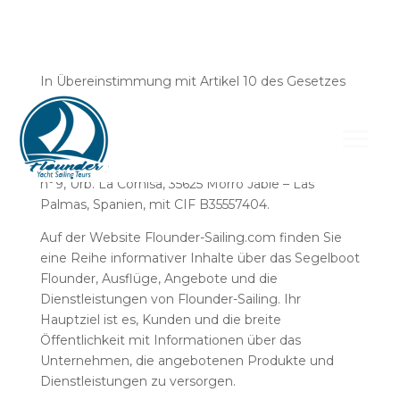
In Übereinstimmung mit Artikel 10 des Gesetzes
34/2002 vom 11. Juli, Dienstleistungen der
Informationsgesellschaft und des elektronischen
Handels, geben wir Ihnen folgende Informationen:
Flounder-Sailing hat seinen Sitz in C/ La Hubara
n°9, Urb. La Cornisa, 35625 Morro Jable – Las
Palmas, Spanien, mit CIF B35557404.
Auf der Website Flounder-Sailing.com finden Sie
eine Reihe informativer Inhalte über das Segelboot
Flounder, Ausflüge, Angebote und die
Dienstleistungen von Flounder-Sailing. Ihr
Hauptziel ist es, Kunden und die breite
Öffentlichkeit mit Informationen über das
Unternehmen, die angebotenen Produkte und
Dienstleistungen zu versorgen.